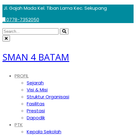
Skip
Jl. Gajah Mada Kel. Tiban Lama Kec. Sekupang
to
0778-7352050
content
Circular
Search
Search
focus
Circular
for:
focus
SMAN 4 BATAM
PROFIL
Sejarah
Visi & Misi
Struktur Organisasi
Fasilitas
Prestasi
Dapodik
PTK
Kepala Sekolah