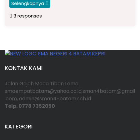
Selengkapnya
3 responses
KONTAK KAMI
Jalan Gajah Mada Tiban Lama
smaempatbatam@yahoo.co.id,sman4batam@gmail
.com, admin@sman4-batam.sch.id
Telp. 0778 7352050
KATEGORI