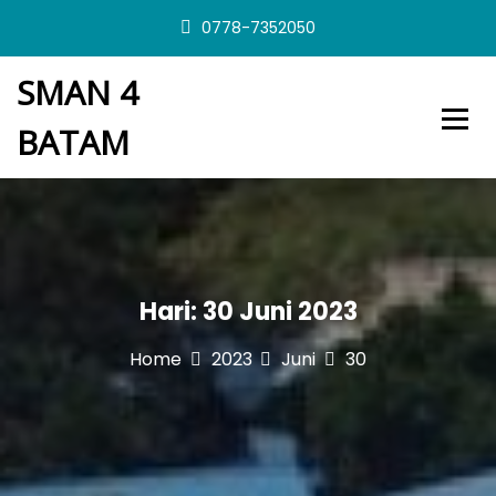
S
0778-7352050
k
i
SMAN 4
p
t
BATAM
o
c
o
n
t
e
n
t
Hari:
30 Juni 2023
Home
2023
Juni
30