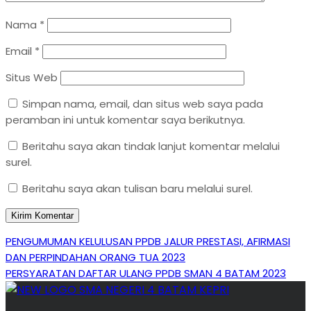
Nama
*
Email
*
Situs Web
Simpan nama, email, dan situs web saya pada
peramban ini untuk komentar saya berikutnya.
Beritahu saya akan tindak lanjut komentar melalui
surel.
Beritahu saya akan tulisan baru melalui surel.
Navigasi
Previous
PENGUMUMAN KELULUSAN PPDB JALUR PRESTASI, AFIRMASI
Post
DAN PERPINDAHAN ORANG TUA 2023
pos
Next
PERSYARATAN DAFTAR ULANG PPDB SMAN 4 BATAM 2023
Post