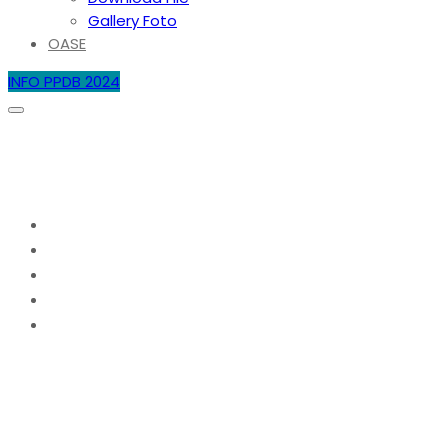
Gallery Foto
OASE
INFO PPDB 2024
PENGUMUMAN KELULUSAN PPDB JALUR
ZONASI 2023
Home
2023
Juni
30
PENGUMUMAN KELULUSAN PPDB JALUR ZONASI
2023