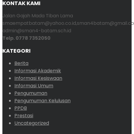
KONTAK KAMI
Jalan Gajah Mada Tiban Lama
smaempatbatam@yahoo.co.id,sman4batam@gmail.co
admin@sman4-batam.sch.id
Telp. 0778 7352050
KATEGORI
Berita
Informasi Akademik
Informasi Kesiswaan
Informasi Umum
Pengumuman
Pengumuman Kelulusan
PPDB
Prestasi
Uncategorized