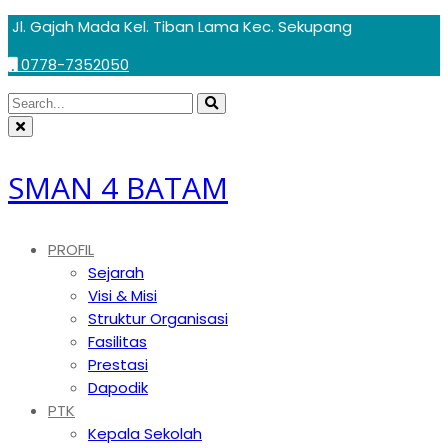
Skip
Jl. Gajah Mada Kel. Tiban Lama Kec. Sekupang
to
0778-7352050
content
Circular
Search
Search
focus
Circular
for:
focus
SMAN 4 BATAM
PROFIL
Sejarah
Visi & Misi
Struktur Organisasi
Fasilitas
Prestasi
Dapodik
PTK
Kepala Sekolah