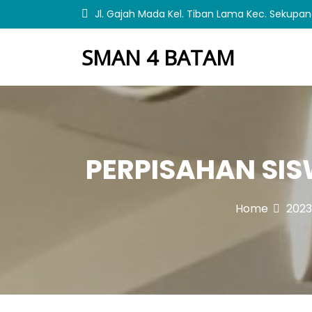
S
Jl. Gajah Mada Kel. Tiban Lama Kec. Sekupa
k
i
SMAN 4 BATAM
p
t
o
c
o
n
t
PERPISAHAN SI
e
n
t
Home
2023