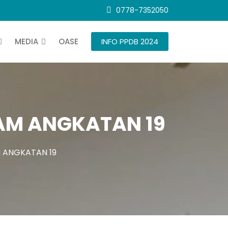
0778-7352050
MEDIA
OASE
INFO PPDB 2024
AM ANGKATAN 19
 ANGKATAN 19