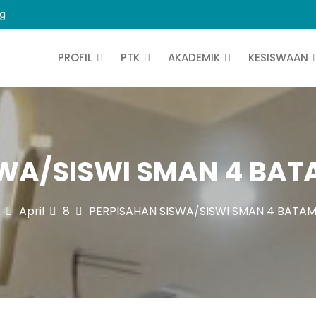
ng
PROFIL
PTK
AKADEMIK
KESISWAAN
SWA/SISWI SMAN 4 BAT
April
8
PERPISAHAN SISWA/SISWI SMAN 4 BATAM