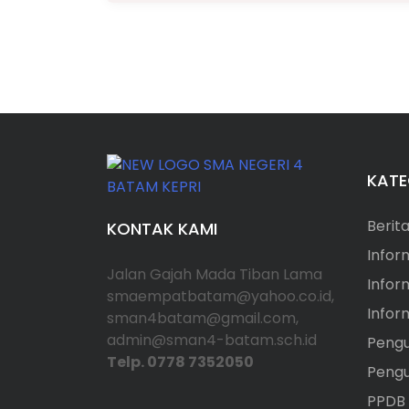
KATE
Berit
KONTAK KAMI
Infor
Jalan Gajah Mada Tiban Lama
Infor
smaempatbatam@yahoo.co.id,
Info
sman4batam@gmail.com,
admin@sman4-batam.sch.id
Peng
Telp. 0778 7352050
Peng
PPDB