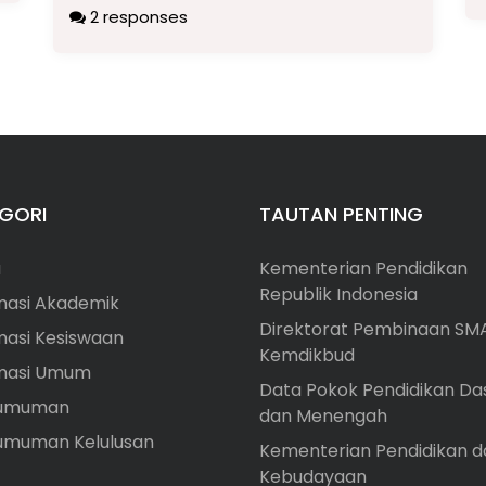
2 responses
GORI
TAUTAN PENTING
a
Kementerian Pendidikan
Republik Indonesia
masi Akademik
Direktorat Pembinaan SM
masi Kesiswaan
Kemdikbud
rmasi Umum
Data Pokok Pendidikan Da
umuman
dan Menengah
umuman Kelulusan
Kementerian Pendidikan d
Kebudayaan