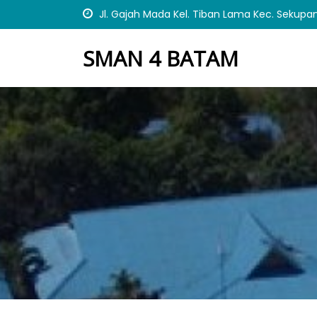
S
Jl. Gajah Mada Kel. Tiban Lama Kec. Sekupa
k
i
SMAN 4 BATAM
p
t
o
c
o
n
t
e
n
t