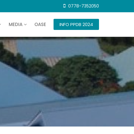
0778-7352050
MEDIA
OASE
INFO PPDB 2024