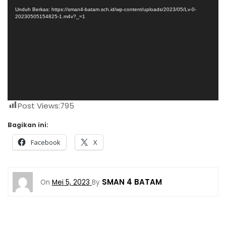
m
Unduh Berkas: https://sman4-batam.sch.id/wp-content/uploads/2023/05/Lv-0-
20230505154825-1.m4v?_=1
u
t
a
r
V
i
d
e
Post Views:
795
o
Bagikan ini:
Facebook
X
SMAN 4 BATAM
On
Mei 5, 2023
By