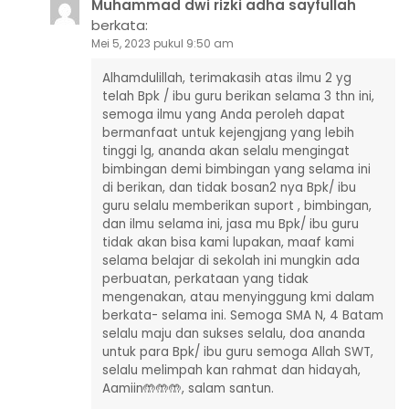
Muhammad dwi rizki adha sayfullah
berkata:
Mei 5, 2023 pukul 9:50 am
Alhamdulillah, terimakasih atas ilmu 2 yg
telah Bpk / ibu guru berikan selama 3 thn ini,
semoga ilmu yang Anda peroleh dapat
bermanfaat untuk kejengjang yang lebih
tinggi lg, ananda akan selalu mengingat
bimbingan demi bimbingan yang selama ini
di berikan, dan tidak bosan2 nya Bpk/ ibu
guru selalu memberikan suport , bimbingan,
dan ilmu selama ini, jasa mu Bpk/ ibu guru
tidak akan bisa kami lupakan, maaf kami
selama belajar di sekolah ini mungkin ada
perbuatan, perkataan yang tidak
mengenakan, atau menyinggung kmi dalam
berkata- selama ini. Semoga SMA N, 4 Batam
selalu maju dan sukses selalu, doa ananda
untuk para Bpk/ ibu guru semoga Allah SWT,
selalu melimpah kan rahmat dan hidayah,
Aamiin🤲🤲🤲, salam santun.