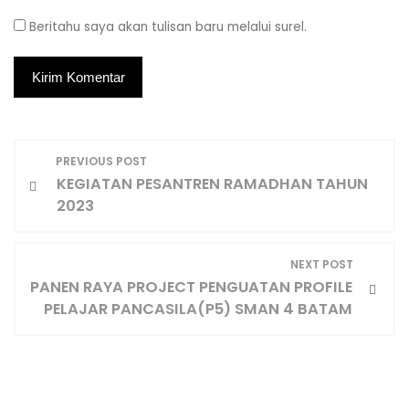
Beritahu saya akan tulisan baru melalui surel.
N
PREVIOUS POST
KEGIATAN PESANTREN RAMADHAN TAHUN
a
2023
v
NEXT POST
i
PANEN RAYA PROJECT PENGUATAN PROFILE
PELAJAR PANCASILA(P5) SMAN 4 BATAM
g
a
s