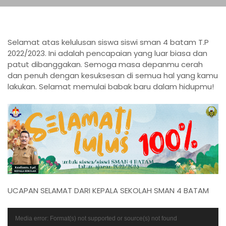
Selamat atas kelulusan siswa siswi sman 4 batam T.P
2022/2023. Ini adalah pencapaian yang luar biasa dan
patut dibanggakan. Semoga masa depanmu cerah
dan penuh dengan kesuksesan di semua hal yang kamu
lakukan. Selamat memulai babak baru dalam hidupmu!
UCAPAN SELAMAT DARI KEPALA SEKOLAH SMAN 4 BATAM
P
Media error: Format(s) not supported or source(s) not found
e