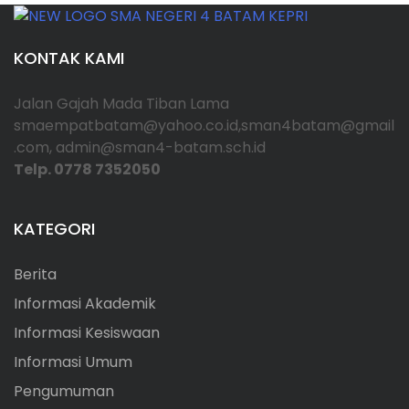
i
KONTAK KAMI
p
Jalan Gajah Mada Tiban Lama
o
smaempatbatam@yahoo.co.id,sman4batam@gmail
.com, admin@sman4-batam.sch.id
s
Telp. 0778 7352050
KATEGORI
Berita
Informasi Akademik
Informasi Kesiswaan
Informasi Umum
Pengumuman