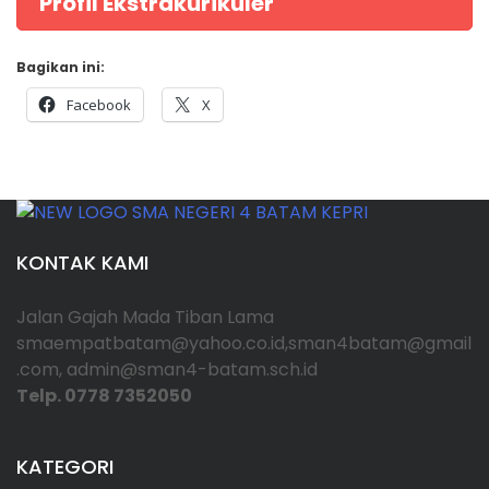
Profil Ekstrakurikuler
Bagikan ini:
Facebook
X
KONTAK KAMI
Jalan Gajah Mada Tiban Lama
smaempatbatam@yahoo.co.id,sman4batam@gmail
.com, admin@sman4-batam.sch.id
Telp. 0778 7352050
KATEGORI