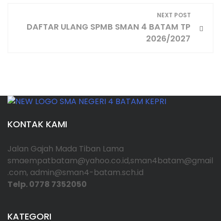
v
NEXT POST
i
DAFTAR ULANG SPMB SMAN 4 BATAM TP
2026/2027
g
a
s
i
KONTAK KAMI
p
Jalan Gajah Mada Tiban Lama
o
smaempatbatam@yahoo.co.id,sman4batam@gmail
.com, admin@sman4-batam.sch.id
s
Telp. 0778 7352050
KATEGORI