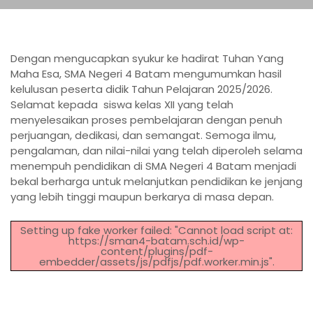
Dengan mengucapkan syukur ke hadirat Tuhan Yang
Maha Esa, SMA Negeri 4 Batam mengumumkan hasil
kelulusan peserta didik Tahun Pelajaran 2025/2026.
Selamat kepada siswa kelas XII yang telah
menyelesaikan proses pembelajaran dengan penuh
perjuangan, dedikasi, dan semangat. Semoga ilmu,
pengalaman, dan nilai-nilai yang telah diperoleh selama
menempuh pendidikan di SMA Negeri 4 Batam menjadi
bekal berharga untuk melanjutkan pendidikan ke jenjang
yang lebih tinggi maupun berkarya di masa depan.
Setting up fake worker failed: "Cannot load script at:
https://sman4-batam.sch.id/wp-
content/plugins/pdf-
embedder/assets/js/pdfjs/pdf.worker.min.js".