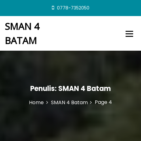
S
0778-7352050
k
i
SMAN 4
p
t
BATAM
o
c
o
n
t
e
n
t
Penulis:
SMAN 4 Batam
Page 4
Home
SMAN 4 Batam