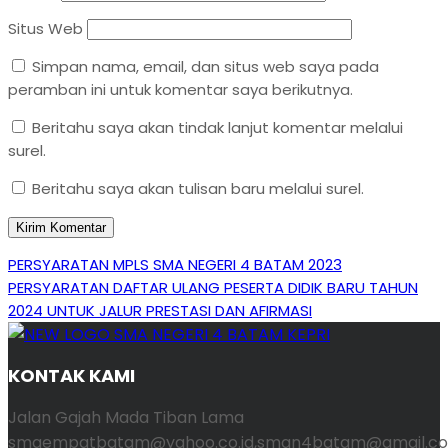
Situs Web
Simpan nama, email, dan situs web saya pada
peramban ini untuk komentar saya berikutnya.
Beritahu saya akan tindak lanjut komentar melalui
surel.
Beritahu saya akan tulisan baru melalui surel.
Navigasi
Previous
PERSYARATAN MPLS SMA NEGERI 4 BATAM 2023
Post
Next
PERSYARATAN DAFTAR ULANG PESERTA DIDIK BARU TAHUN
pos
Post
2024 UNTUK JALUR PRESTASI DAN AFIRMASI
KONTAK KAMI
Jalan Gajah Mada Tiban Lama
smaempatbatam@yahoo.co.id,sman4batam@gmail.co