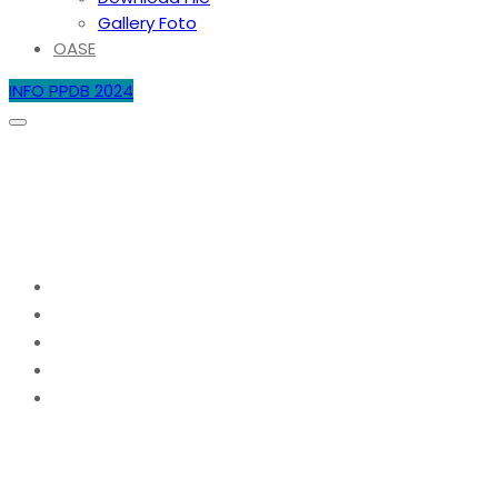
Gallery Foto
OASE
INFO PPDB 2024
PENERIMAAN PESERTA DIDIK BARU
(PPDB) SMAN 4 BATAM TAHUN
PELAJARAN 2024/2025
Home
2024
Juni
7
PENERIMAAN PESERTA DIDIK BARU (PPDB) SMAN 4
BATAM TAHUN PELAJARAN 2024/2025