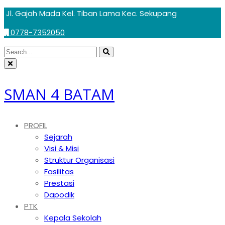
Skip
Jl. Gajah Mada Kel. Tiban Lama Kec. Sekupang
to
0778-7352050
content
Circular
Search
Search
focus
Circular
for:
focus
SMAN 4 BATAM
PROFIL
Sejarah
Visi & Misi
Struktur Organisasi
Fasilitas
Prestasi
Dapodik
PTK
Kepala Sekolah