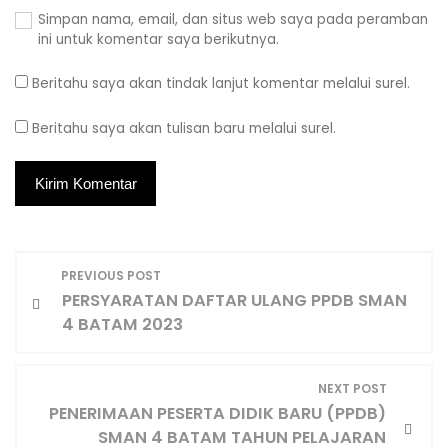
N
PREVIOUS POST
PERSYARATAN DAFTAR ULANG PPDB SMAN
a
4 BATAM 2023
v
NEXT POST
i
PENERIMAAN PESERTA DIDIK BARU (PPDB)
SMAN 4 BATAM TAHUN PELAJARAN
g
2024/2025
a
s
i
p
KONTAK KAMI