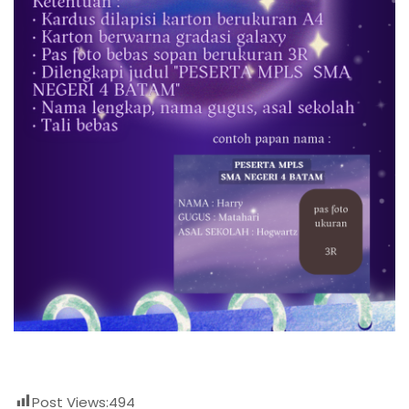
Post Views:
494
Bagikan ini:
Facebook
X
SMAN 4 BATAM
On
Juli 7, 2023
By