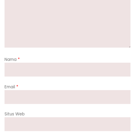
Nama
*
Email
*
Situs Web
Simpan nama, email, dan situs web saya pada peramban
ini untuk komentar saya berikutnya.
Beritahu saya akan tindak lanjut komentar melalui surel.
Beritahu saya akan tulisan baru melalui surel.