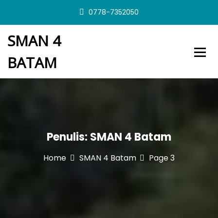
S
0778-7352050
k
i
SMAN 4
p
t
BATAM
o
c
o
n
t
e
n
t
Penulis:
SMAN 4 Batam
Home
SMAN 4 Batam
Page 3