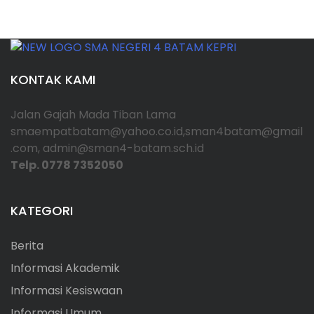
KONTAK KAMI
Jalan Gajah Mada Tiban Lama
smaempatbatam@yahoo.co.id,sman4batam@gmail
.com, admin@sman4-batam.sch.id
Telp. 0778 7352050
KATEGORI
Berita
Informasi Akademik
Informasi Kesiswaan
Informasi Umum