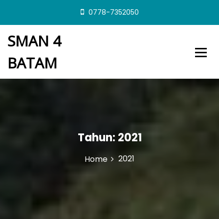
S
0778-7352050
k
i
SMAN 4
p
t
BATAM
o
c
o
n
t
e
n
t
Tahun:
2021
2021
Home