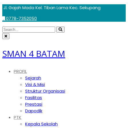
Skip
Jl. Gajah Mada Kel. Tiban Lama Kec. Sekupang
to
0778-7352050
content
Circular
Search
Search
focus
Circular
for:
focus
SMAN 4 BATAM
PROFIL
Sejarah
Visi & Misi
Struktur Organisasi
Fasilitas
Prestasi
Dapodik
PTK
Kepala Sekolah