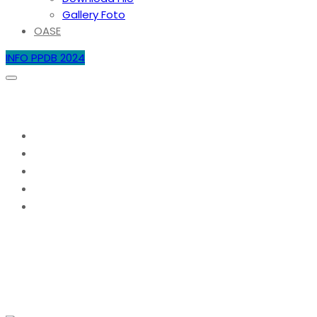
Gallery Foto
OASE
INFO PPDB 2024
PPDB SMAN 4 BATAM 2021/2022
Home
2021
Juni
20
PPDB SMAN 4 BATAM 2021/2022