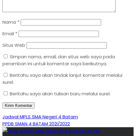
Nama
*
Email
*
Situs Web
Simpan nama, email, dan situs web saya pada
peramban ini untuk komentar saya berikutnya.
Beritahu saya akan tindak lanjut komentar melalui
surel.
Beritahu saya akan tulisan baru melalui surel.
Navigasi
Previous
Jadwal MPLS SMA Negeri 4 Batam
Post
Next
PPDB SMAN 4 BATAM 202I/2022
pos
Post