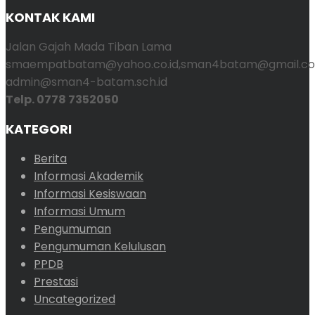
KONTAK KAMI
Jalan Gajah Mada Tiban Lama
smaempatbatam@yahoo.co.id,sman4batam@gmail.co
admin@sman4-batam.sch.id
Telp. 0778 7352050
KATEGORI
Berita
Informasi Akademik
Informasi Kesiswaan
Informasi Umum
Pengumuman
Pengumuman Kelulusan
PPDB
Prestasi
Uncategorized