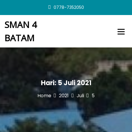
S
0778-7352050
k
i
SMAN 4
p
t
BATAM
o
c
o
n
t
e
n
t
Hari:
5 Juli 2021
Home
2021
Juli
5