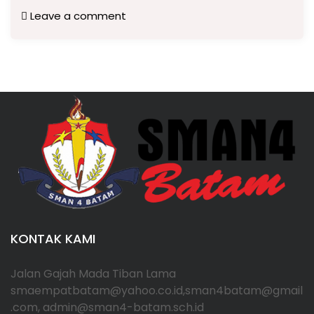
Leave a comment
KONTAK KAMI
Jalan Gajah Mada Tiban Lama
smaempatbatam@yahoo.co.id,sman4batam@gmail
.com, admin@sman4-batam.sch.id