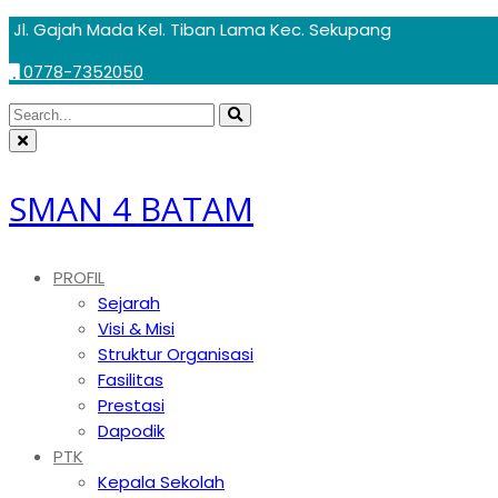
Skip
Jl. Gajah Mada Kel. Tiban Lama Kec. Sekupang
to
0778-7352050
content
Circular
Search
Search
focus
Circular
for:
focus
SMAN 4 BATAM
PROFIL
Sejarah
Visi & Misi
Struktur Organisasi
Fasilitas
Prestasi
Dapodik
PTK
Kepala Sekolah