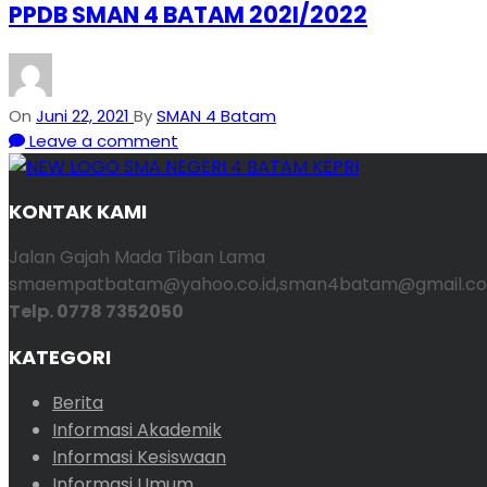
PPDB SMAN 4 BATAM 202I/2022
On
Juni 22, 2021
By
SMAN 4 Batam
Leave a comment
KONTAK KAMI
Jalan Gajah Mada Tiban Lama
smaempatbatam@yahoo.co.id,sman4batam@gmail.co
Telp. 0778 7352050
KATEGORI
Berita
Informasi Akademik
Informasi Kesiswaan
Informasi Umum