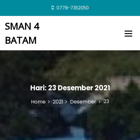
S
0778-7352050
k
i
SMAN 4
p
t
BATAM
o
c
o
n
t
e
n
t
Hari:
23 Desember 2021
23
Home
2021
Desember