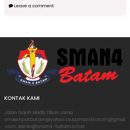
Leave a comment
KONTAK KAMI
Jalan Gajah Mada Tiban Lama
smaempatbatam@yahoo.co.id,sman4batam@gmail
.com, admin@sman4-batam.sch.id