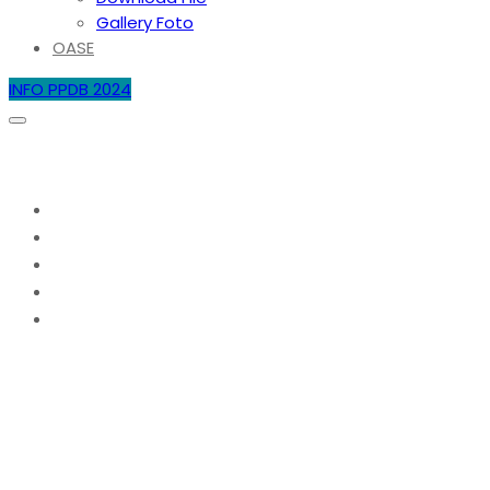
Gallery Foto
OASE
INFO PPDB 2024
MPLS TP.2021/2022
Home
2021
Juli
11
MPLS TP.2021/2022