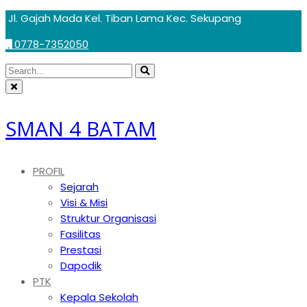
Skip
Jl. Gajah Mada Kel. Tiban Lama Kec. Sekupang
to
0778-7352050
content
Circular
Search
Search
focus
Circular
for:
focus
SMAN 4 BATAM
PROFIL
Sejarah
Visi & Misi
Struktur Organisasi
Fasilitas
Prestasi
Dapodik
PTK
Kepala Sekolah