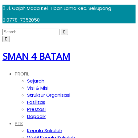
Skip
Jl. Gajah Mada Kel. Tiban Lama Kec. Sekupang
to
0778-7352050
content
Circular
Search
Search
focus
Circular
for:
focus
SMAN 4 BATAM
PROFIL
Sejarah
Visi & Misi
Struktur Organisasi
Fasilitas
Prestasi
Dapodik
PTK
Kepala Sekolah
Wakil Kepala Sekolah