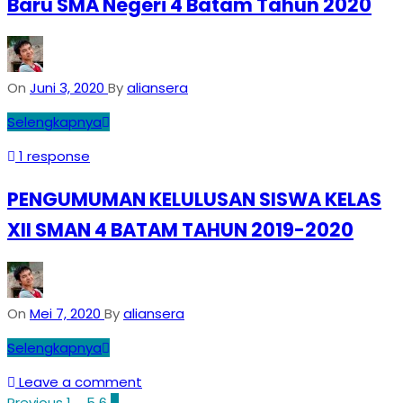
Baru SMA Negeri 4 Batam Tahun 2020
On
Juni 3, 2020
By
aliansera
Selengkapnya
1 response
PENGUMUMAN KELULUSAN SISWA KELAS
XII SMAN 4 BATAM TAHUN 2019-2020
On
Mei 7, 2020
By
aliansera
Selengkapnya
Leave a comment
Previous
1
…
5
6
7