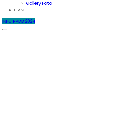
Gallery Foto
OASE
INFO PPDB 2024
Selamat Datang di Website Resmi
SMA Negeri 4 Batam