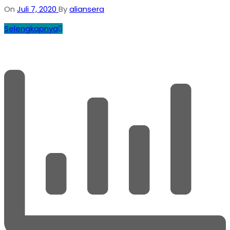
On
Juli 7, 2020
By
aliansera
Selengkapnya