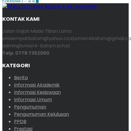
Paginasi
pos
KONTAK KAMI
Jalan Gajah Mada Tiban Lama
smaempatbatam@yahoo.co.id,sman4batam@gmail.co
admin@sman4-batam.sch.id
Telp. 0778 7352050
KATEGORI
Berita
Informasi Akademik
Informasi Kesiswaan
Informasi Umum
Pengumuman
Pengumuman Kelulusan
PPDB
Prestasi