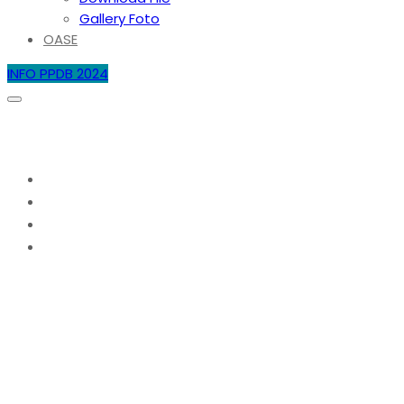
Gallery Foto
OASE
INFO PPDB 2024
Hari:
3 Juni 2020
Home
2020
Juni
3