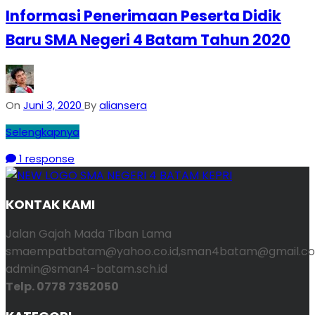
Informasi Penerimaan Peserta Didik
Baru SMA Negeri 4 Batam Tahun 2020
On
Juni 3, 2020
By
aliansera
Selengkapnya
1 response
KONTAK KAMI
Jalan Gajah Mada Tiban Lama
smaempatbatam@yahoo.co.id,sman4batam@gmail.co
admin@sman4-batam.sch.id
Telp. 0778 7352050