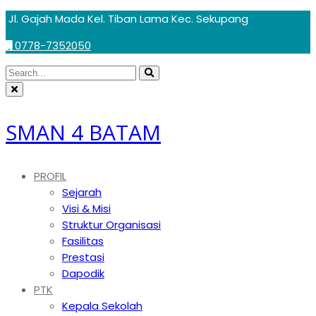
Skip
Jl. Gajah Mada Kel. Tiban Lama Kec. Sekupang
to
0778-7352050
content
Circular
Search
Search
focus
Circular
for:
focus
SMAN 4 BATAM
PROFIL
Sejarah
Visi & Misi
Struktur Organisasi
Fasilitas
Prestasi
Dapodik
PTK
Kepala Sekolah