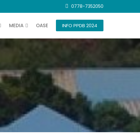
0778-7352050
MEDIA
OASE
INFO PPDB 2024