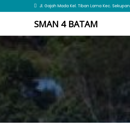
S
Jl. Gajah Mada Kel. Tiban Lama Kec. Sekupa
k
i
SMAN 4 BATAM
p
t
o
c
o
n
t
e
n
t