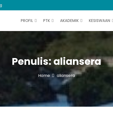
ng
PROFIL
PTK
AKADEMIK
KESISWAAN
Penulis:
aliansera
Home
aliansera