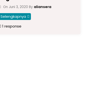
aliansera
On
Juni 3, 2020
By
Selengkapnya
1 response