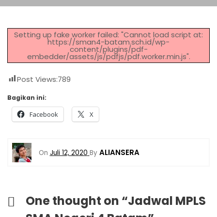
Setting up fake worker failed: "Cannot load script at:
https://sman4-batam.sch.id/wp-
content/plugins/pdf-
embedder/assets/js/pdfjs/pdf.worker.min.js".
Post Views:
789
Bagikan ini:
Facebook
X
ALIANSERA
On
Juli 12, 2020
By
One thought on “
Jadwal MPLS