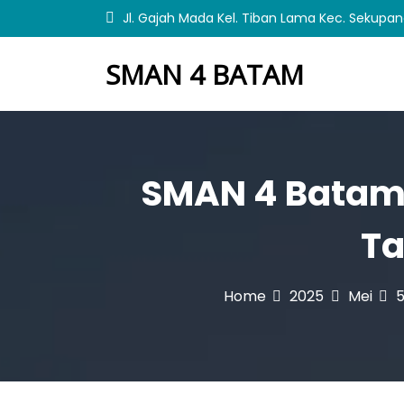
S
Jl. Gajah Mada Kel. Tiban Lama Kec. Sekupa
k
i
SMAN 4 BATAM
p
t
o
c
o
n
SMAN 4 Batam 
t
e
n
Ta
t
Home
2025
Mei