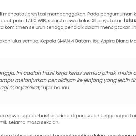
 mencatat prestasi membanggakan. Pada pengumuman kel
epat pukul 17.00 WIB, seluruh siswa kelas XII dinyatakan
lulu
rta komitmen seluruh tenaga pendidik dalam menciptakan lin
atakan lulus semua. Kepala SMAN 4 Batam, Ibu Aspira Diana M
gga. Ini adalah hasil kerja keras semua pihak, mulai d
mpu melanjutkan pendidikan ke jenjang yang lebih ti
agi masyarakat,”
ujar beliau.
 siswa juga berhasil diterima di perguruan tinggi negeri te
emik selama masa sekolah.
Batam tahun ini menjadi tonggak penting dalam perjalanan pe