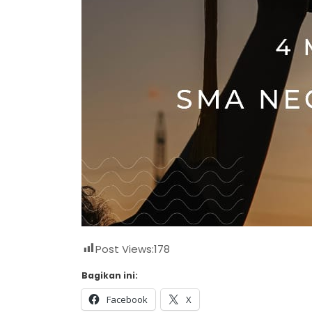
Post Views:
178
Bagikan ini:
Facebook
X