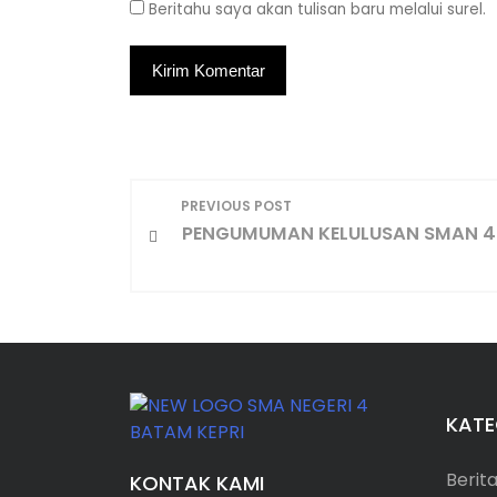
Beritahu saya akan tulisan baru melalui surel.
N
PREVIOUS POST
PENGUMUMAN KELULUSAN SMAN 4
a
v
i
g
KATE
a
Berit
KONTAK KAMI