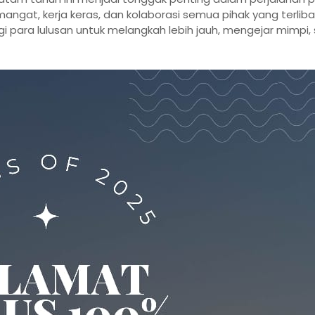
ngat, kerja keras, dan kolaborasi semua pihak yang terliba
 para lulusan untuk melangkah lebih jauh, mengejar mimpi, 