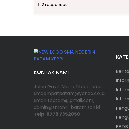
2 responses
KATE
Berit
KONTAK KAMI
Infor
Jalan Gajah Mada Tiban Lama
Infor
smaempatbatam@yahoo.co.id,
Info
sman4batam@gmail.com,
admin@sman4-batam.sch.id
Peng
Telp. 0778 7352050
Peng
PPDB