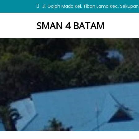
S
Jl. Gajah Mada Kel. Tiban Lama Kec. Sekupa
k
i
SMAN 4 BATAM
p
t
o
c
o
n
t
e
n
t