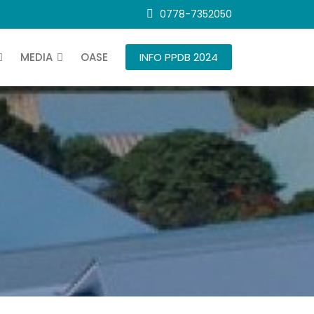
0778-7352050
MEDIA
OASE
INFO PPDB 2024