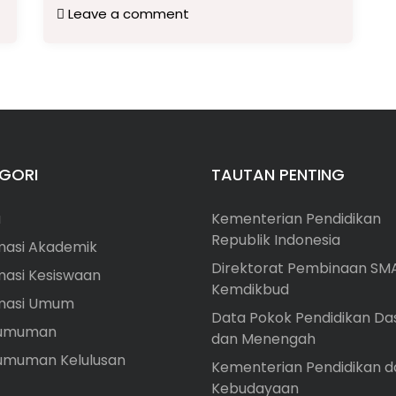
Leave a comment
GORI
TAUTAN PENTING
a
Kementerian Pendidikan
Republik Indonesia
masi Akademik
Direktorat Pembinaan SM
masi Kesiswaan
Kemdikbud
rmasi Umum
Data Pokok Pendidikan Da
umuman
dan Menengah
umuman Kelulusan
Kementerian Pendidikan d
Kebudayaan