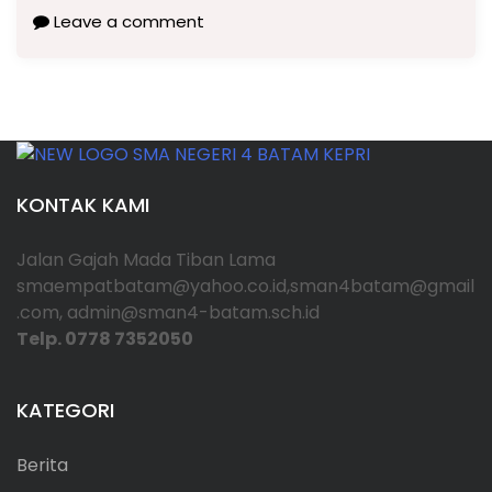
Leave a comment
KONTAK KAMI
Jalan Gajah Mada Tiban Lama
smaempatbatam@yahoo.co.id,sman4batam@gmail
.com, admin@sman4-batam.sch.id
Telp. 0778 7352050
KATEGORI
Berita