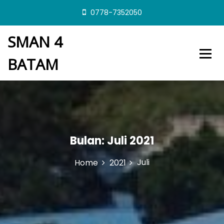
S
0778-7352050
k
i
SMAN 4
p
t
BATAM
o
c
o
n
t
e
n
t
Bulan:
Juli 2021
Juli
Home
2021