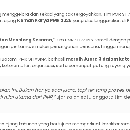
enggelora dan tekad yang tak tergoyahkan, Tim PMR SITA
m ajang
Kemah Karya PMR 2025
yang diselenggarakan di
P
dan Menolong Sesama,”
tim PMR SITASINA tampil dengan p
tolongan pertama, simulasi penanganan bencana, hingga ma
a Batam, PMR SITASINA berhasil
meraih Juara 3 dalam kat
eterampilan organisasi, serta semangat gotong royong yan
 ini. Bukan hanya soal juara, tapi tentang proses be
nilai utama dari PMR,”
ujar salah satu anggota tim 
an ajang tahunan yang bertujuan memperkuat karakter rem