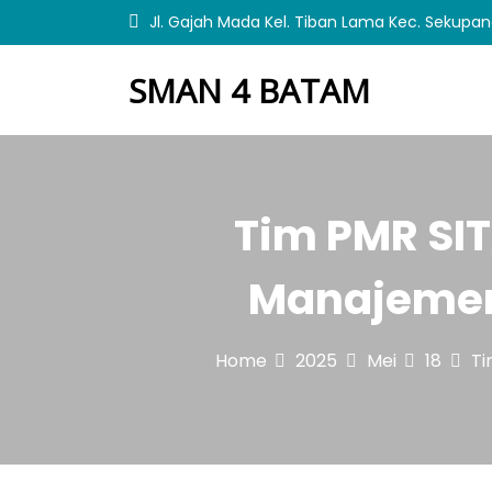
S
Jl. Gajah Mada Kel. Tiban Lama Kec. Sekupa
k
i
SMAN 4 BATAM
p
t
o
c
o
n
Tim PMR SI
t
e
n
Manajemen
t
Home
2025
Mei
18
Ti