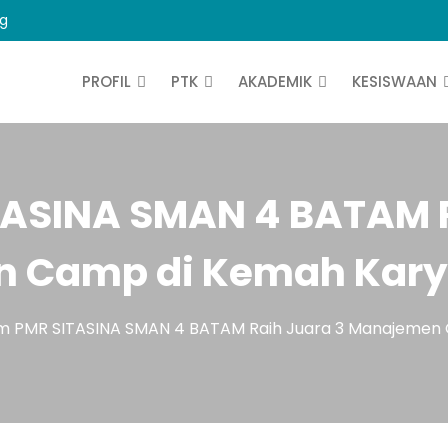
ng
PROFIL
PTK
AKADEMIK
KESISWAAN
TASINA SMAN 4 BATAM R
 Camp di Kemah Kary
m PMR SITASINA SMAN 4 BATAM Raih Juara 3 Manajemen