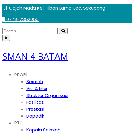
Skip
Jl. Gajah Mada Kel. Tiban Lama Kec. Sekupang
to
0778-7352050
content
Circular
Search
Search
focus
Circular
for:
focus
SMAN 4 BATAM
PROFIL
Sejarah
Visi & Misi
Struktur Organisasi
Fasilitas
Prestasi
Dapodik
PTK
Kepala Sekolah