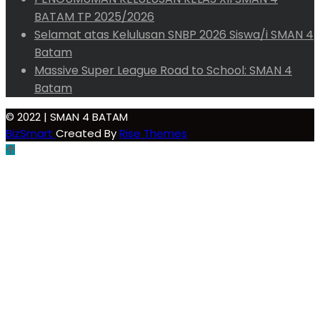
BATAM TP 2025/2026
Selamat atas Kelulusan SNBP 2026 Siswa/i SMAN 4
Batam
Massive Super League Road to School: SMAN 4
Batam
© 2022 | SMAN 4 BATAM
BizSmart
Created By
Rise Themes