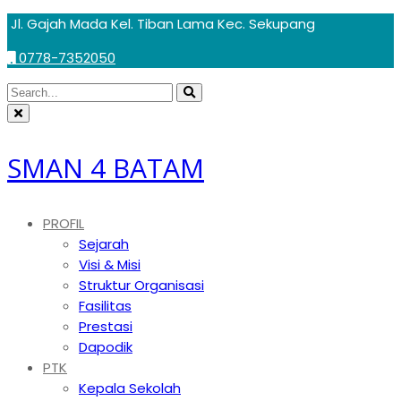
Skip
Jl. Gajah Mada Kel. Tiban Lama Kec. Sekupang
to
0778-7352050
content
Circular
Search
Search
focus
Circular
for:
focus
SMAN 4 BATAM
PROFIL
Sejarah
Visi & Misi
Struktur Organisasi
Fasilitas
Prestasi
Dapodik
PTK
Kepala Sekolah