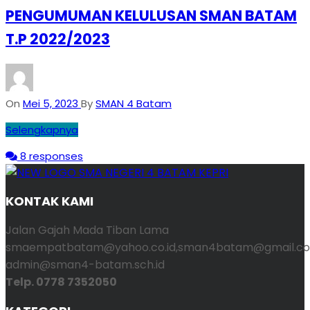
PENGUMUMAN KELULUSAN SMAN BATAM
T.P 2022/2023
On
Mei 5, 2023
By
SMAN 4 Batam
Selengkapnya
8 responses
KONTAK KAMI
Jalan Gajah Mada Tiban Lama
smaempatbatam@yahoo.co.id,sman4batam@gmail.co
admin@sman4-batam.sch.id
Telp. 0778 7352050