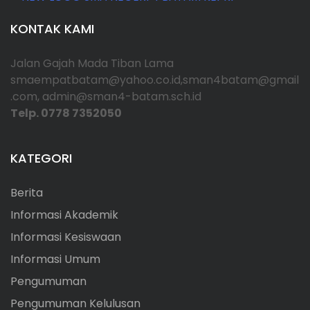
KONTAK KAMI
Jalan Gajah Mada Tiban Lama
smaempatbatam@yahoo.co.id,sman4batam@gmail
.com, admin@sman4-batam.sch.id
Telp. 0778 7352050
KATEGORI
Berita
Informasi Akademik
Informasi Kesiswaan
Informasi Umum
Pengumuman
Pengumuman Kelulusan