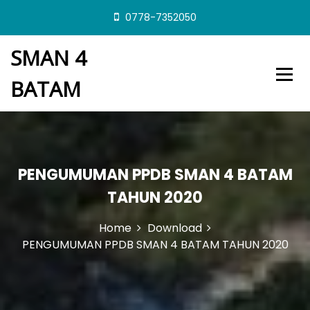
S
0778-7352050
k
i
SMAN 4
p
t
BATAM
o
c
o
n
t
e
PENGUMUMAN PPDB SMAN 4 BATAM
n
t
TAHUN 2020
Home
Download
PENGUMUMAN PPDB SMAN 4 BATAM TAHUN 2020