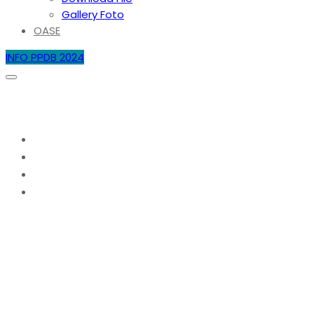
Gallery Foto
OASE
INFO PPDB 2024
Hari:
4 Mei 2026
Home
2026
Mei
4