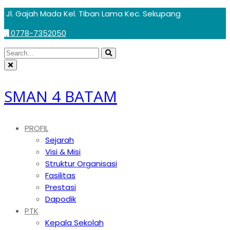
Skip
Jl. Gajah Mada Kel. Tiban Lama Kec. Sekupang
to
0778-7352050
content
Circular
Search
Search
focus
Circular
for:
focus
SMAN 4 BATAM
PROFIL
Sejarah
Visi & Misi
Struktur Organisasi
Fasilitas
Prestasi
Dapodik
PTK
Kepala Sekolah