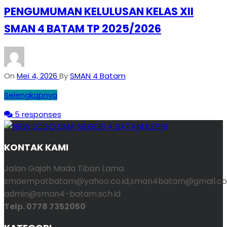
PENGUMUMAN KELULUSAN KELAS XII
SMAN 4 BATAM TP 2025/2026
On
Mei 4, 2026
By
SMAN 4 Batam
Selengkapnya
5 responses
KONTAK KAMI
Jalan Gajah Mada Tiban Lama
smaempatbatam@yahoo.co.id,sman4batam@gmail.co
admin@sman4-batam.sch.id
Telp. 0778 7352050