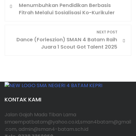
Menumbuhkan Pendidikan Berbasis
a
Fitrah Melalui Sosialisasi Ko-Kurikuler
v
NEXT POST
i
Dance (Forleszion) SMAN 4 Batam Raih
Juara 1 Scout Got Talent 2025
g
a
s
i
KONTAK KAMI
p
Jalan Gajah Mada Tiban Lama
o
smaempatbatam@yahoo.co.id,sman4batam@gmail
.com, admin@sman4-batam.sch.id
s