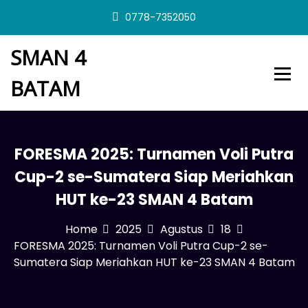
S
0778-7352050
k
i
SMAN 4
p
t
BATAM
o
c
o
n
t
FORESMA 2025: Turnamen Voli Putra
e
n
Cup-2 se-Sumatera Siap Meriahkan
t
HUT ke-23 SMAN 4 Batam
Home
2025
Agustus
18
FORESMA 2025: Turnamen Voli Putra Cup-2 se-
Sumatera Siap Meriahkan HUT ke-23 SMAN 4 Batam