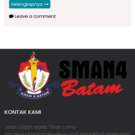
Selengkapnya
Leave a comment
KONTAK KAMI
Jalan Gajah Mada Tiban Lama
smaempatbatam@yahoo.co.id,sman4batam@gmail