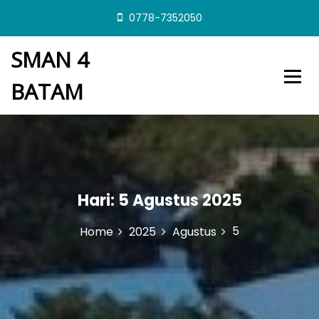
S
0778-7352050
k
i
SMAN 4
p
t
BATAM
o
c
o
n
t
e
n
t
Hari:
5 Agustus 2025
5
Home
2025
Agustus