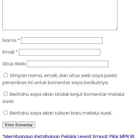
Nama
*
Email
*
Situs Web
Simpan nama, email, dan situs web saya pada
peramban ini untuk komentar saya berikutnya.
Beritahu saya akan tindak lanjut komentar melalui
surel.
Beritahu saya akan tulisan baru melalui surel.
Navigasi
Previous
“Membangun Ketahanan Pelajar Lewat Empat Pilar MPR RI: