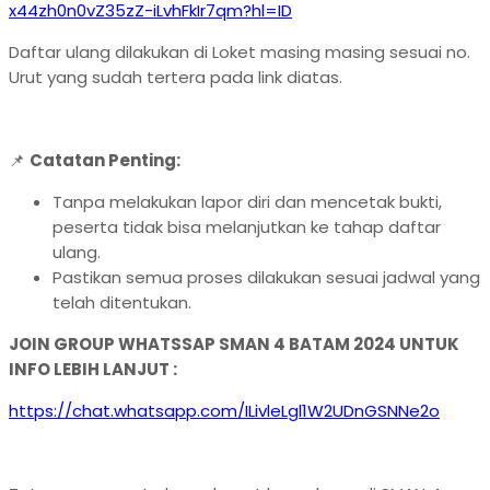
x44zh0n0vZ35zZ-iLvhFkIr7qm?hl=ID
Daftar ulang dilakukan di Loket masing masing sesuai no.
Urut yang sudah tertera pada link diatas.
📌
Catatan Penting:
Tanpa melakukan lapor diri dan mencetak bukti,
peserta tidak bisa melanjutkan ke tahap daftar
ulang.
Pastikan semua proses dilakukan sesuai jadwal yang
telah ditentukan.
JOIN GROUP WHATSSAP SMAN 4 BATAM 2024 UNTUK
INFO LEBIH LANJUT :
https://chat.whatsapp.com/ILivleLgl1W2UDnGSNNe2o