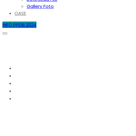
Gallery Foto
OASE
INFO PPDB 2024
INFORMASI DAFTAR ULANG SISWA
BARU SMA NEGERI 4 BATAM 2025
Home
2025
Juni
29
INFORMASI DAFTAR ULANG SISWA BARU SMA
NEGERI 4 BATAM 2025