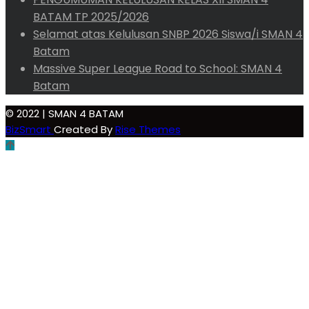
BATAM TP 2025/2026
Selamat atas Kelulusan SNBP 2026 Siswa/i SMAN 4
Batam
Massive Super League Road to School: SMAN 4
Batam
© 2022 | SMAN 4 BATAM
BizSmart
Created By
Rise Themes