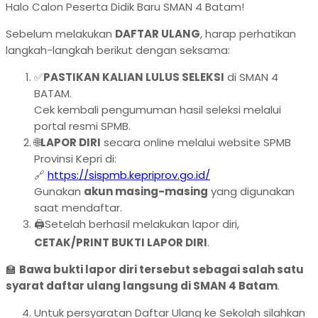
Halo Calon Peserta Didik Baru SMAN 4 Batam!
Sebelum melakukan
DAFTAR ULANG
, harap perhatikan
langkah-langkah berikut dengan seksama:
✅
PASTIKAN KALIAN LULUS SELEKSI
di SMAN 4
BATAM.
Cek kembali pengumuman hasil seleksi melalui
portal resmi SPMB.
🌐
LAPOR DIRI
secara online melalui website SPMB
Provinsi Kepri di:
🔗
https://sispmb.kepriprov.go.id/
Gunakan
akun masing-masing
yang digunakan
saat mendaftar.
🖨️Setelah berhasil melakukan lapor diri,
CETAK/PRINT BUKTI LAPOR DIRI
.
🏫
Bawa bukti lapor diri tersebut sebagai salah satu
syarat daftar ulang langsung di SMAN 4 Batam
.
Untuk persyaratan Daftar Ulang ke Sekolah silahkan