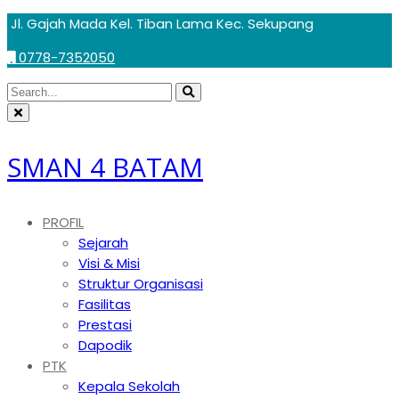
Skip
Jl. Gajah Mada Kel. Tiban Lama Kec. Sekupang
to
0778-7352050
content
Circular
Search
Search
focus
Circular
for:
focus
SMAN 4 BATAM
PROFIL
Sejarah
Visi & Misi
Struktur Organisasi
Fasilitas
Prestasi
Dapodik
PTK
Kepala Sekolah