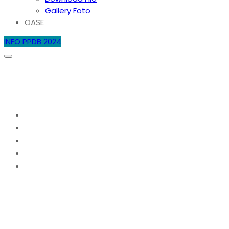
Gallery Foto
OASE
INFO PPDB 2024
SMAN 4 Batam Berkurban: Edukasi
Religius dan Sosial Bagi Siswa
Home
2025
Juni
9
SMAN 4 Batam Berkurban: Edukasi Religius dan
Sosial Bagi Siswa