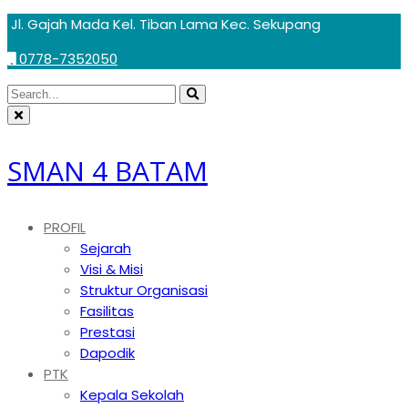
Skip
Jl. Gajah Mada Kel. Tiban Lama Kec. Sekupang
to
0778-7352050
content
Circular
Search
Search
focus
Circular
for:
focus
SMAN 4 BATAM
PROFIL
Sejarah
Visi & Misi
Struktur Organisasi
Fasilitas
Prestasi
Dapodik
PTK
Kepala Sekolah