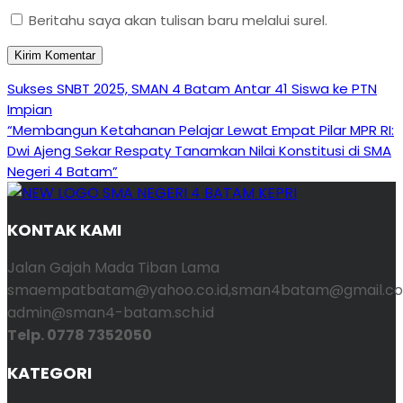
Beritahu saya akan tulisan baru melalui surel.
Navigasi
Previous
Sukses SNBT 2025, SMAN 4 Batam Antar 41 Siswa ke PTN
Post
Impian
pos
Next
“Membangun Ketahanan Pelajar Lewat Empat Pilar MPR RI:
Post
Dwi Ajeng Sekar Respaty Tanamkan Nilai Konstitusi di SMA
Negeri 4 Batam”
KONTAK KAMI
Jalan Gajah Mada Tiban Lama
smaempatbatam@yahoo.co.id,sman4batam@gmail.co
admin@sman4-batam.sch.id
Telp. 0778 7352050
KATEGORI